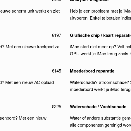
ieuwe scherm unit werkt en ziet
Heb je een probleem met je iMac
uitvoeren. Enkel te betalen indien
€197
Grafische chip / kaart reparati
ad? Met een nieuwe trackpad zal
iMac start niet meer op? Valt h
GPU werkt je iMac terug zoals h
€145
Moederbord reparatie
d? Met een nieuw AC oplaad
Waterschade? Stroomschade? Sta
moederbord werkt je iMac terug 
€225
Waterschade / Vochtschade
etsenbord? Met een nieuw
Water of andere substantie gemo
alle componenten gereinigd wor