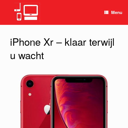
Spring
naar
Menu
inhoud
iPhone Xr – klaar terwijl
u wacht